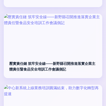
壓實責任鏈 筑牢安全線——新野縣召開推進落實企業主
體責任暨食品安全培訓工作會議側記