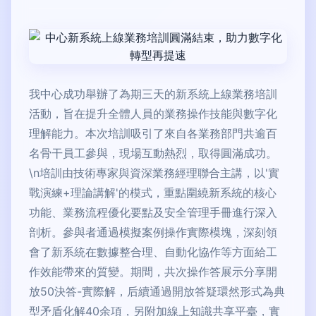
我中心成功舉辦了為期三天的新系統上線業務培訓
活動，旨在提升全體人員的業務操作技能與數字化
理解能力。本次培訓吸引了來自各業務部門共逾百
名骨干員工參與，現場互動熱烈，取得圓滿成功。
\n培訓由技術專家與資深業務經理聯合主講，以'實
戰演練+理論講解'的模式，重點圍繞新系統的核心
功能、業務流程優化要點及安全管理手冊進行深入
剖析。參與者通過模擬案例操作實際模塊，深刻領
會了新系統在數據整合理、自動化協作等方面給工
作效能帶來的質變。期間，共次操作答展示分享開
放50決答-實際解，后續通過開放答疑環然形式為典
型矛盾化解40余項，另附加線上知識共享平臺，實